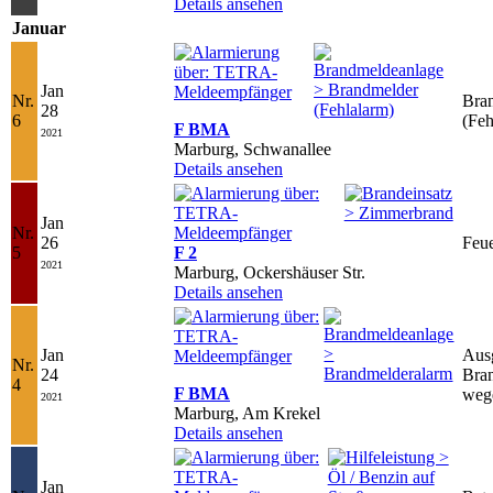
Details ansehen
Januar
Jan
Nr.
Bra
28
6
(Feh
F BMA
2021
Marburg, Schwanallee
Details ansehen
Jan
Nr.
26
Feue
5
F 2
2021
Marburg, Ockershäuser Str.
Details ansehen
Jan
Ausg
Nr.
24
Bra
4
F BMA
weg
2021
Marburg, Am Krekel
Details ansehen
Jan