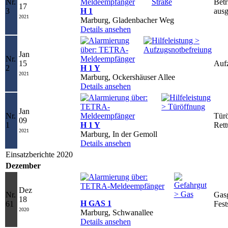
Nr.
Betr
17
3
H 1
ausg
2021
Marburg, Gladenbacher Weg
Details ansehen
Jan
Nr.
15
Aufz
2
H 1 Y
2021
Marburg, Ockershäuser Allee
Details ansehen
Jan
Nr.
Türö
09
1
H 1 Y
Rett
2021
Marburg, In der Gemoll
Details ansehen
Einsatzberichte 2020
Dezember
Dez
Nr.
Gasg
18
H GAS 1
61
Fest
2020
Marburg, Schwanallee
Details ansehen