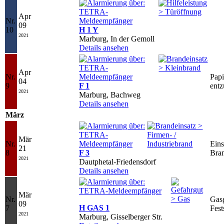
Apr
Nr.
09
10
H 1 Y
2021
Marburg, In der Gemoll
Details ansehen
Apr
Nr.
Papi
04
9
F 1
entz
2021
Marburg, Bachweg
Details ansehen
März
Mär
Nr.
Eins
21
8
F 3
Bra
2021
Dautphetal-Friedensdorf
Details ansehen
Mär
Nr.
Gasg
09
H GAS 1
7
Fest
2021
Marburg, Gisselberger Str.