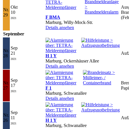
Okt
Ausg
Nr.
10
Bra
29
F BMA
(Feh
2021
Marburg, Willy-Mock-Str.
Details ansehen
September
Sep
Nr.
21
Aufz
28
H 1 Y
2021
Marburg, Ockershäuser Allee
Details ansehen
Sep
Nr.
Bre
17
27
F 1
Papi
2021
Marburg, Schwanallee
Details ansehen
Sep
Nr.
11
Aufz
26
H 1 Y
2021
Marburg, Schwanallee