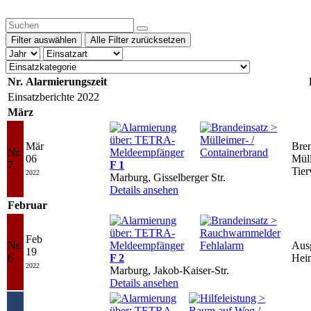
Filter auswählen
Alle Filter zurücksetzen
Nr.
Alarmierungszeit
Einsatzberichte 2022
März
Mär
Bre
Nr.
06
Müll
7
F 1
Tier
2022
Marburg, Gisselberger Str.
Details ansehen
Februar
Feb
Nr.
Ausg
19
6
F 2
Hei
2022
Marburg, Jakob-Kaiser-Str.
Details ansehen