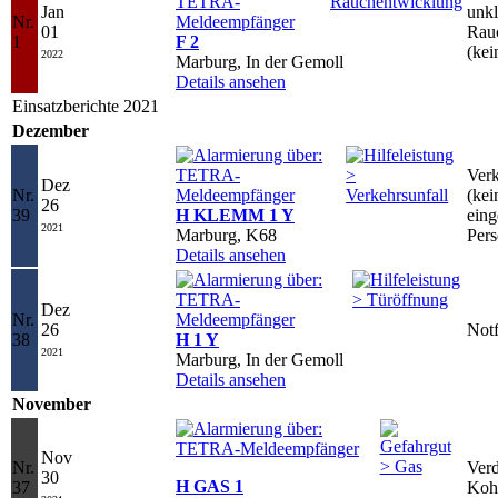
Jan
unkl
Nr.
01
Rau
1
F 2
(kei
2022
Marburg, In der Gemoll
Details ansehen
Einsatzberichte 2021
Dezember
Verk
Dez
Nr.
(kei
26
39
H KLEMM 1 Y
ein
2021
Marburg, K68
Per
Details ansehen
Dez
Nr.
26
Notf
38
H 1 Y
2021
Marburg, In der Gemoll
Details ansehen
November
Nov
Nr.
Verd
30
H GAS 1
37
Koh