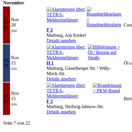
November
Nov
Nr.
28
Cont
60
F 2
2020
Marburg, Am Krekel
Details ansehen
Nov
Nr.
15
H 1
Öl a
59
Marburg, Gisselberger Str. / Willy-
2020
Mock-Str.
Details ansehen
Nov
Nr.
15
Bre
58
F 2
2020
Marburg, Hedwig-Jahnow-Str.
Details ansehen
Seite 7 von 22