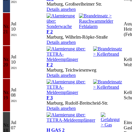
2021
Marburg, Großseelheimer Str.
Details ansehen
Jul
Ausg
Nr.
10
Hei
21
F 2
(Feh
2021
Marburg, Wilhelm-Röpke-Straße
Details ansehen
Jul
Nr.
Kell
10
20
F 2
Woh
2021
Marburg, Teichwiesenweg
Details ansehen
Jul
Nr.
Kell
08
19
F 3
Sch
2021
Marburg, Rudolf-Breitscheid-Str.
Details ansehen
Jul
Eins
Nr.
07
Gasl
H GAS 2
18