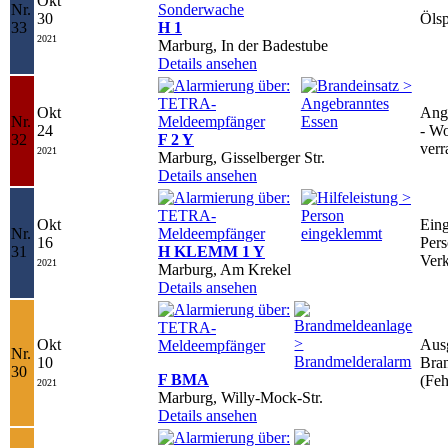
Okt
Nr.
30
Öls
33
H 1
2021
Marburg, In der Badestube
Details ansehen
Okt
Ang
Nr.
24
- W
32
F 2 Y
verr
2021
Marburg, Gisselberger Str.
Details ansehen
Okt
Ein
Nr.
16
Pers
31
H KLEMM 1 Y
Verk
2021
Marburg, Am Krekel
Details ansehen
Okt
Ausg
Nr.
10
Bra
30
F BMA
(Feh
2021
Marburg, Willy-Mock-Str.
Details ansehen