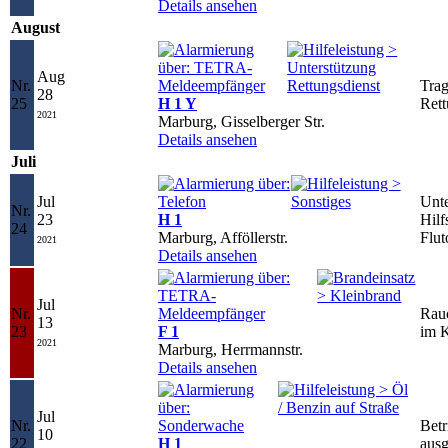
Details ansehen
August
Aug
Nr.
Trag
28
25
H 1 Y
Rett
2021
Marburg, Gisselberger Str.
Details ansehen
Juli
Jul
Unte
Nr.
23
H 1
Hilf
24
Marburg, Afföllerstr.
Flut
2021
Details ansehen
Jul
Nr.
Rau
13
23
F 1
im K
2021
Marburg, Herrmannstr.
Details ansehen
Jul
Nr.
Betr
10
22
H 1
ausg