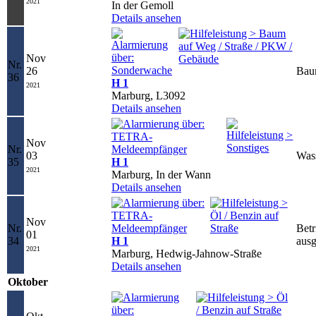
2021
In der Gemoll
Details ansehen
Nov
Nr.
26
Bau
36
H 1
2021
Marburg, L3092
Details ansehen
Nov
Nr.
03
Was
35
H 1
2021
Marburg, In der Wann
Details ansehen
Nov
Nr.
Betr
01
34
H 1
ausg
2021
Marburg, Hedwig-Jahnow-Straße
Details ansehen
Oktober