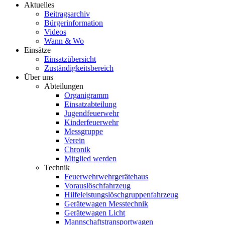
Aktuelles
Beitragsarchiv
Bürgerinformation
Videos
Wann & Wo
Einsätze
Einsatzübersicht
Zuständigkeitsbereich
Über uns
Abteilungen
Organigramm
Einsatzabteilung
Jugendfeuerwehr
Kinderfeuerwehr
Messgruppe
Verein
Chronik
Mitglied werden
Technik
Feuerwehrwehrgerätehaus
Vorauslöschfahrzeug
Hilfeleistungslöschgruppenfahrzeug
Gerätewagen Messtechnik
Gerätewagen Licht
Mannschaftstransportwagen