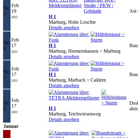
Feb
Nr.
19
Ast 
5
H 1
2022
Marburg, Hohe Leuchte
Details ansehen
Feb
Nr.
17
H 1
Bau
4
Marburg, Hermershausen > Marburg
2022
Details ansehen
Feb
Nr.
17
H 1
Bau
3
Marburg, Marbach > Caldern
2022
Details ansehen
Feb
Nr.
Droh
17
H 1
2
abzu
2022
Marburg, Teichwiesenweg
Details ansehen
Januar