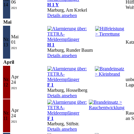
06
Hilf
14
H 1 Y
Woh
2021
Marburg, Am Krekel
Details ansehen
Mai
Mai
Nr.
01
Kat
13
H 1
2021
Marburg, Runder Baum
Details ansehen
April
Apr
Nr.
unb
24
12
F 1
Lage
2021
Marburg, Hosselberg
Details ansehen
Apr
Nr.
Rau
24
11
F 1
an S
2021
Marburg, Stiftstr.
Details ansehen