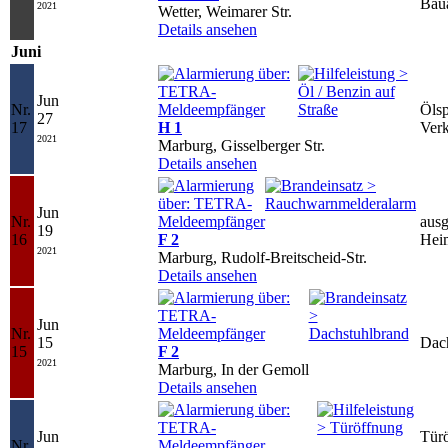
Baua
2021
Wetter, Weimarer Str.
Details ansehen
Juni
Jun
Nr.
Ölsp
27
17
H 1
Verk
2021
Marburg, Gisselberger Str.
Details ansehen
Jun
Nr.
ausg
19
16
F 2
Hei
2021
Marburg, Rudolf-Breitscheid-Str.
Details ansehen
Jun
Nr.
15
Dac
15
F 2
2021
Marburg, In der Gemoll
Details ansehen
Jun
Türö
Nr.