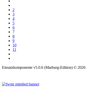
2
3
4
5
6
7
8
9
10
11
Einsatzkomponente v5.0.6 (Marburg-Edition) © 2026