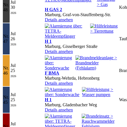
Jul
Nr.
30
Koh
H GAS 2
48
2026
Marburg, Graf-von-Stauffenberg-Str.
Details ansehen
Jul
Nr.
26
Taub
47
H 1
2026
Marburg, Gisselberger Straße
Details ansehen
Jul
Nr.
25
Bran
46
F BMA
2026
Marburg-Wehrda, Hebronberg
Details ansehen
Jul
Nr.
25
H 1
Was
45
Marburg, Gladenbacher Weg
2026
Details ansehen
Jul
Nr.