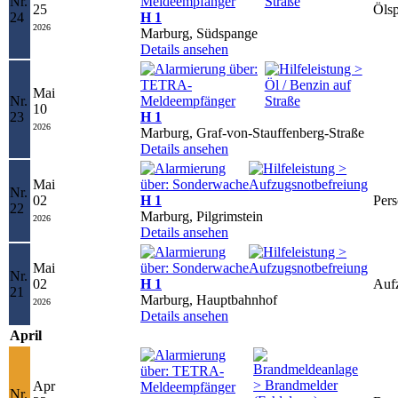
Nr.
25
Öls
24
H 1
2026
Marburg, Südspange
Details ansehen
Mai
Nr.
10
23
H 1
2026
Marburg, Graf-von-Stauffenberg-Straße
Details ansehen
Mai
Nr.
02
H 1
Pers
22
Marburg, Pilgrimstein
2026
Details ansehen
Mai
Nr.
02
H 1
Aufz
21
Marburg, Hauptbahnhof
2026
Details ansehen
April
Apr
Nr.