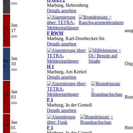
5
2026
Marburg, Hebronberg
Details ansehen
Jan
Nr.
17
ausg
4
F RWM
2026
Marburg, Karl-Doerbecker-Str.
Details ansehen
Jan
Nr.
10
Öls
3
H 1
2026
Marburg, Am Krekel
Details ansehen
Jan
Nr.
03
Bra
2
F 1
2026
Marburg, In der Gemoll
Details ansehen
Jan
Nr.
01
F 1
Bra
1
Marburg, In der Gemoll