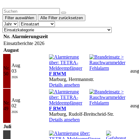
Filter auswählen
Alle Filter zurücksetzen
Nr.
Alarmierungszeit
Einsatzberichte 2026
August
Aug
Nr.
03
ausg
50
F RWM
2026
Marburg, Herrmannstr.
Details ansehen
Aug
Nr.
02
ausg
49
F RWM
2026
Marburg, Rudolf-Breitscheid-Str.
Details ansehen
Juli