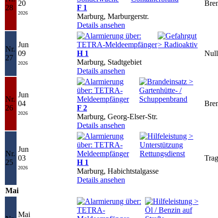
20
Bren
28
F 1
2026
Marburg, Marburgerstr.
Details ansehen
Jun
Nr.
09
H 1
Nul
27
Marburg, Stadtgebiet
2026
Details ansehen
Jun
Nr.
04
Bren
26
F 2
2026
Marburg, Georg-Elser-Str.
Details ansehen
Jun
Nr.
03
Trag
25
H 1
2026
Marburg, Habichtstalgasse
Details ansehen
Mai
Mai