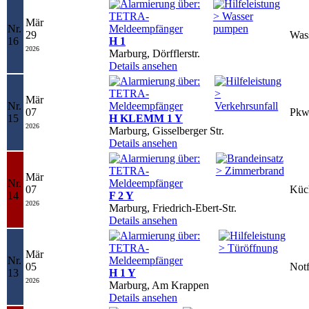
Mär
Nr.
29
Was
16
H 1
2026
Marburg, Dörfflerstr.
Details ansehen
Mär
Nr.
07
Pkw
15
H KLEMM 1 Y
2026
Marburg, Gisselberger Str.
Details ansehen
Mär
Nr.
07
Küc
14
F 2 Y
2026
Marburg, Friedrich-Ebert-Str.
Details ansehen
Mär
Nr.
05
Notf
13
H 1 Y
2026
Marburg, Am Krappen
Details ansehen