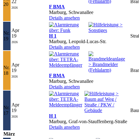
22
Bran
20
F BMA
2026
Marburg, Schwanallee
Details ansehen
Apr
Nr.
19
H 1
Stra
19
Marburg, Leopold-Lucas-Str.
2026
Details ansehen
Apr
Nr.
19
Bran
18
F BMA
2026
Marburg, Schwanallee
Details ansehen
Apr
Nr.
19
Bau
17
H 1
2026
Marburg, Graf-von-Stauffenberg-Straße
Details ansehen
März