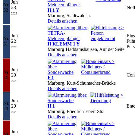
Jun
Nr.
23
Notf
32
H 1 Y
2026
Marburg, Stadtwaldstr.
Details ansehen
Jun
Eins
Nr.
22
Führ
31
H KLEMM 1 Y
Per
2026
Marburg-Haddamshausen, Auf der Seite
Details ansehen
Jun
Nr.
20
Cont
30
F 1
2026
Marburg, Kurt-Schumacher-Brücke
Details ansehen
Jun
Nr.
20
H 1
Ente
29
Marburg, Friedrich-Ebert-Str.
2026
Details ansehen
Jun
Nr.