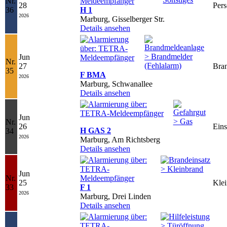
Nr.
28
Pers
36
H 1
2026
Marburg, Gisselberger Str.
Details ansehen
Jun
Nr.
27
Bra
35
F BMA
2026
Marburg, Schwanallee
Details ansehen
Jun
Nr.
26
Ein
H GAS 2
34
2026
Marburg, Am Richtsberg
Details ansehen
Jun
Nr.
25
Kle
33
F 1
2026
Marburg, Drei Linden
Details ansehen