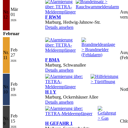
Mär
Nr.
Ausg
01
12
F RWM
ver
2026
Marburg, Hedwig-Jahnow-Str.
Details ansehen
Februar
Feb
Nr.
Aus
27
11
(Feh
F BMA
2026
Marburg, Schwanallee
Details ansehen
Feb
Nr.
19
Notf
10
H 1 Y
2026
Marburg, Ockershäuser Allee
Details ansehen
Feb
Nr.
15
Chlo
H GEFAHR 1
9
2026