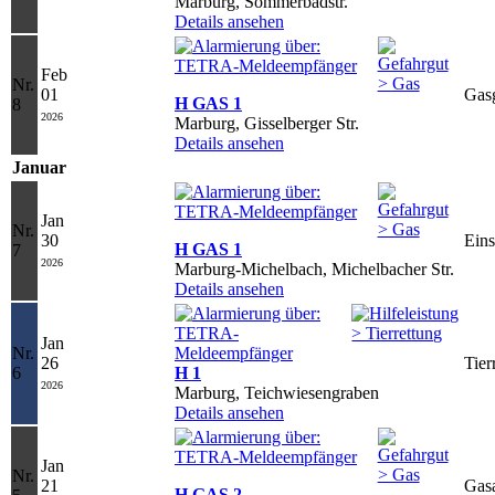
Marburg, Sommerbadstr.
Details ansehen
Feb
Nr.
01
Gas
H GAS 1
8
2026
Marburg, Gisselberger Str.
Details ansehen
Januar
Jan
Nr.
30
Eins
H GAS 1
7
2026
Marburg-Michelbach, Michelbacher Str.
Details ansehen
Jan
Nr.
26
Tier
6
H 1
2026
Marburg, Teichwiesengraben
Details ansehen
Jan
Nr.
21
Gasa
H GAS 2