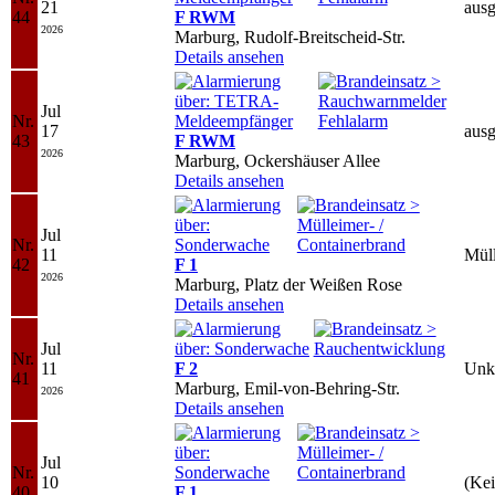
21
ausg
44
F RWM
2026
Marburg, Rudolf-Breitscheid-Str.
Details ansehen
Jul
Nr.
17
ausg
43
F RWM
2026
Marburg, Ockershäuser Allee
Details ansehen
Jul
Nr.
11
Mül
42
F 1
2026
Marburg, Platz der Weißen Rose
Details ansehen
Jul
Nr.
11
F 2
Unk
41
Marburg, Emil-von-Behring-Str.
2026
Details ansehen
Jul
Nr.
10
(Kei
40
F 1