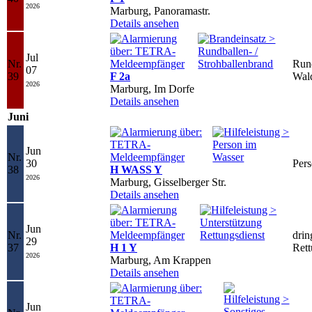
2026
Marburg, Panoramastr.
Details ansehen
Jul
Nr.
Run
07
39
F 2a
Wal
2026
Marburg, Im Dorfe
Details ansehen
Juni
Jun
Nr.
30
Pers
38
H WASS Y
2026
Marburg, Gisselberger Str.
Details ansehen
Jun
Nr.
drin
29
37
H 1 Y
Rett
2026
Marburg, Am Krappen
Details ansehen
Jun