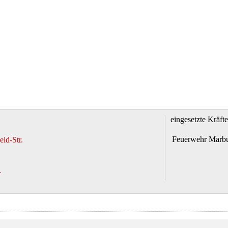
eingesetzte Kräfte
Feuerwehr Marb
id-Str.
r