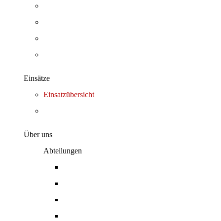
Beitragsarchiv
Bürgerinformation
Videos
Wann & Wo
Einsätze
Einsatzübersicht
Zuständigkeitsbereich
Über uns
Abteilungen
Organigramm
Einsatzabteilung
Jugendfeuerwehr
Kinderfeuerwehr