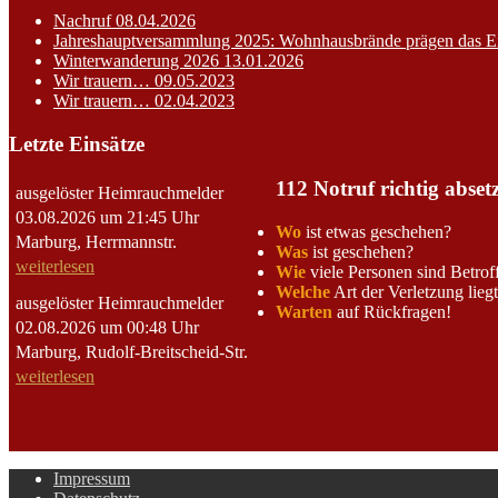
Nachruf
08.04.2026
Jahreshauptversammlung 2025: Wohnhausbrände prägen das E
Winterwanderung 2026
13.01.2026
Wir trauern…
09.05.2023
Wir trauern…
02.04.2023
Letzte Einsätze
112 Notruf richtig abset
ausgelöster Heimrauchmelder
03.08.2026 um 21:45 Uhr
Wo
ist etwas geschehen?
Marburg, Herrmannstr.
Was
ist geschehen?
weiterlesen
Wie
viele Personen sind Betrof
Welche
Art der Verletzung lieg
ausgelöster Heimrauchmelder
Warten
auf Rückfragen!
02.08.2026 um 00:48 Uhr
Marburg, Rudolf-Breitscheid-Str.
weiterlesen
Impressum