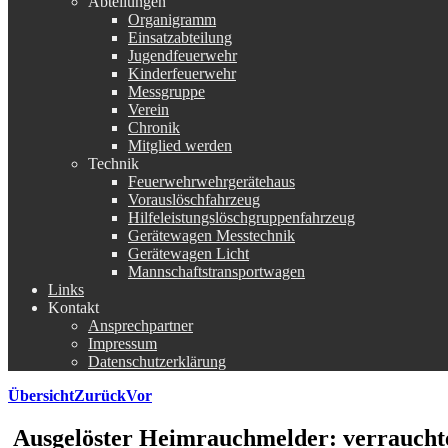
Abteilungen
Organigramm
Einsatzabteilung
Jugendfeuerwehr
Kinderfeuerwehr
Messgruppe
Verein
Chronik
Mitglied werden
Technik
Feuerwehrwehrgerätehaus
Vorauslöschfahrzeug
Hilfeleistungslöschgruppenfahrzeug
Gerätewagen Messtechnik
Gerätewagen Licht
Mannschaftstransportwagen
Links
Kontakt
Ansprechpartner
Impressum
Datenschutzerklärung
Übersicht
Zurück
Vor
Ausgelöster Heimrauchmelder: verrauch