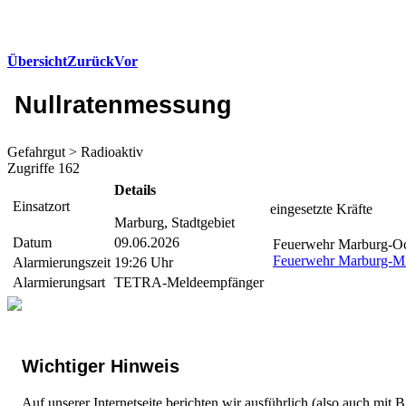
Übersicht
Zurück
Vor
Nullratenmessung
Gefahrgut > Radioaktiv
Zugriffe 162
Details
Einsatzort
eingesetzte Kräfte
Marburg, Stadtgebiet
Datum
09.06.2026
Feuerwehr Marburg-O
Feuerwehr Marburg-Mit
Alarmierungszeit
19:26 Uhr
Alarmierungsart
TETRA-Meldeempfänger
Wichtiger Hinweis
Auf unserer Internetseite berichten wir ausführlich (also auch mit