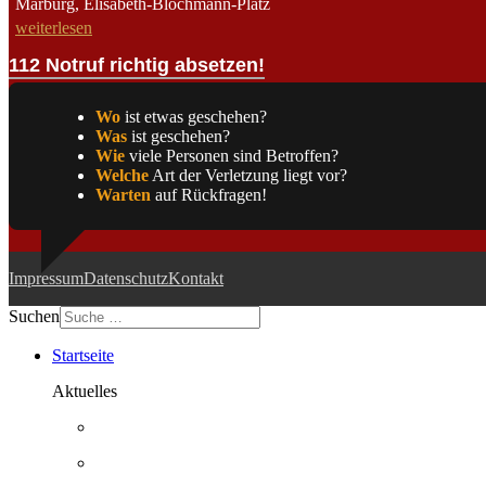
Marburg, Elisabeth-Blochmann-Platz
weiterlesen
112 Notruf richtig absetzen!
Wo
ist etwas geschehen?
Was
ist geschehen?
Wie
viele Personen sind Betroffen?
Welche
Art der Verletzung liegt vor?
Warten
auf Rückfragen!
Impressum
Datenschutz
Kontakt
Suchen
Startseite
Aktuelles
Beitragsarchiv
Bürgerinformation