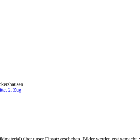
ckershausen
te, 2. Zug
 Bildmaterial) über unser Einsatzgeschehen. Bilder werden erst gemacht