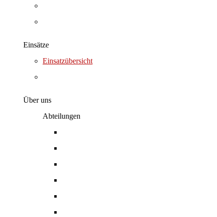
Videos
Wann & Wo
Einsätze
Einsatzübersicht
Zuständigkeitsbereich
Über uns
Abteilungen
Organigramm
Einsatzabteilung
Jugendfeuerwehr
Kinderfeuerwehr
Messgruppe
Verein