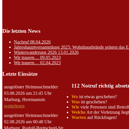
Die letzten News
Nachruf
08.04.2026
Jahreshauptversammlung 2025: Wohnhausbrände prägen das E
Winterwanderung 2026
13.01.2026
Wir trauern…
09.05.2023
Wir trauern…
02.04.2023
Letzte Einsätze
112 Notruf richtig abset
ausgelöster Heimrauchmelder
03.08.2026 um 21:45 Uhr
Wo
ist etwas geschehen?
Marburg, Herrmannstr.
Was
ist geschehen?
weiterlesen
Wie
viele Personen sind Betrof
Welche
Art der Verletzung lieg
ausgelöster Heimrauchmelder
Warten
auf Rückfragen!
02.08.2026 um 00:48 Uhr
Marburg, Rudolf-Breitscheid-Str.