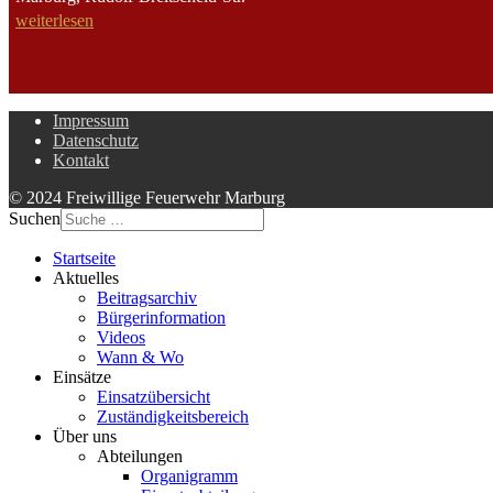
weiterlesen
Impressum
Datenschutz
Kontakt
© 2024 Freiwillige Feuerwehr Marburg
Suchen
Startseite
Aktuelles
Beitragsarchiv
Bürgerinformation
Videos
Wann & Wo
Einsätze
Einsatzübersicht
Zuständigkeitsbereich
Über uns
Abteilungen
Organigramm