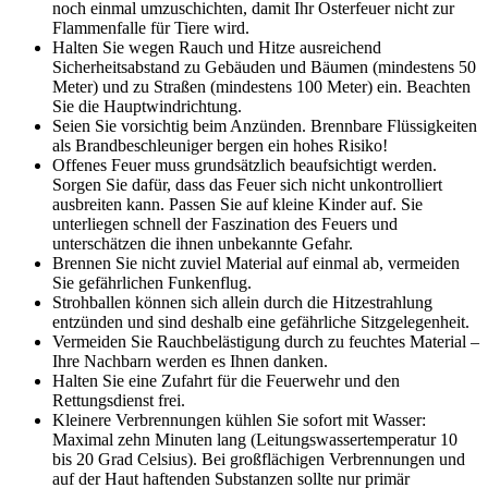
noch einmal umzuschichten, damit Ihr Osterfeuer nicht zur
Flammenfalle für Tiere wird.
Halten Sie wegen Rauch und Hitze ausreichend
Sicherheitsabstand zu Gebäuden und Bäumen (mindestens 50
Meter) und zu Straßen (mindestens 100 Meter) ein. Beachten
Sie die Hauptwindrichtung.
Seien Sie vorsichtig beim Anzünden. Brennbare Flüssigkeiten
als Brandbeschleuniger bergen ein hohes Risiko!
Offenes Feuer muss grundsätzlich beaufsichtigt werden.
Sorgen Sie dafür, dass das Feuer sich nicht unkontrolliert
ausbreiten kann. Passen Sie auf kleine Kinder auf. Sie
unterliegen schnell der Faszination des Feuers und
unterschätzen die ihnen unbekannte Gefahr.
Brennen Sie nicht zuviel Material auf einmal ab, vermeiden
Sie gefährlichen Funkenflug.
Strohballen können sich allein durch die Hitzestrahlung
entzünden und sind deshalb eine gefährliche Sitzgelegenheit.
Vermeiden Sie Rauchbelästigung durch zu feuchtes Material –
Ihre Nachbarn werden es Ihnen danken.
Halten Sie eine Zufahrt für die Feuerwehr und den
Rettungsdienst frei.
Kleinere Verbrennungen kühlen Sie sofort mit Wasser:
Maximal zehn Minuten lang (Leitungswassertemperatur 10
bis 20 Grad Celsius). Bei großflächigen Verbrennungen und
auf der Haut haftenden Substanzen sollte nur primär