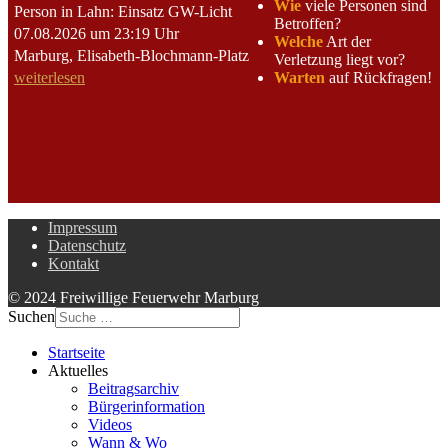
Wie
viele Personen sind
Person in Lahn: Einsatz GW-Licht
Betroffen?
07.08.2026 um 23:19 Uhr
Welche
Art der
Marburg, Elisabeth-Blochmann-Platz
Verletzung liegt vor?
Warten
auf Rückfragen!
weiterlesen
Impressum
Datenschutz
Kontakt
© 2024 Freiwillige Feuerwehr Marburg
Suchen
Startseite
Aktuelles
Beitragsarchiv
Bürgerinformation
Videos
Wann & Wo